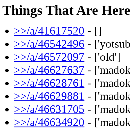
Things That Are Her
>>/a/41617520
- []
>>/a/46542496
- ['yotsub
>>/a/46572097
- ['old']
>>/a/46627637
- ['madok
>>/a/46628761
- ['madok
>>/a/46629881
- ['madok
>>/a/46631705
- ['madok
>>/a/46634920
- ['madok