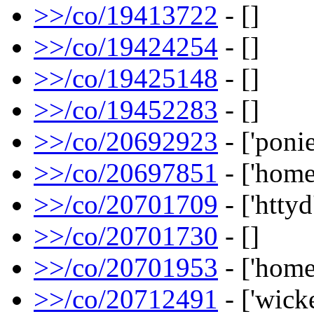
>>/co/19413722
- []
>>/co/19424254
- []
>>/co/19425148
- []
>>/co/19452283
- []
>>/co/20692923
- ['ponie
>>/co/20697851
- ['home
>>/co/20701709
- ['httyd
>>/co/20701730
- []
>>/co/20701953
- ['home
>>/co/20712491
- ['wick