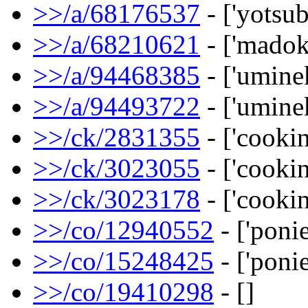
>>/a/68176537
- ['yotsub
>>/a/68210621
- ['madok
>>/a/94468385
- ['umine
>>/a/94493722
- ['umine
>>/ck/2831355
- ['cookin
>>/ck/3023055
- ['cookin
>>/ck/3023178
- ['cookin
>>/co/12940552
- ['ponie
>>/co/15248425
- ['ponie
>>/co/19410298
- []